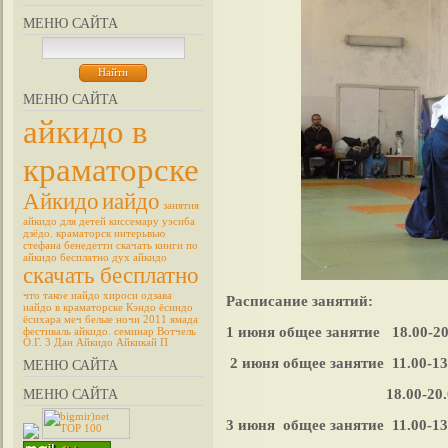
МЕНЮ САЙТА
МЕНЮ САЙТА
айкидо в
краматорске
Айкидо
иайдо
занятия
айкидо для детей
киссемару уэсиба
дзёдо.
краматорск
интерьвью
стефана бенедетти
скачать книги по
айкидо бесплатно
дух айкидо
скачать бесплатно
что такое иайдо
хироси одзава
Расписание занятий:
иайдо в краматорске
Кэндо
ёсиндо
ёсихара
меч
белые ночи 2011
ямада
1 июня общее занятие 18.00-20
фестиваль айкидо.
семинар
Вотчель
О.Г. 3 Дан Айкидо Айкикай П
2 июня общее занятие 11.00-1
МЕНЮ САЙТА
18.00-20.0
МЕНЮ САЙТА
3 июня общее занятие 11.00-13