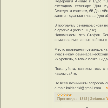
Федерация Айкидо и Будо "Ка
ежегодном семинаре "Дни Му
Бенедетти-сэнсэем, 6й Дан Ай
занятия юданься класса (для о
В программу семинара снова во
с оружием (боккэн и дзё).
Напоминаем, что Стефан Бене
семинара имели опыт работы с 
Место проведения семинара на
Участникам семинара необходи
их уровень, а также боккэн и дз
Пожалуйста, ознакомьтесь с 
нашем сайте.
По всем возникшим вопросам о
e-mail: kaidzenki@gmail.com
...
Ч
Просмотров:
1345
|
Добавил:
V