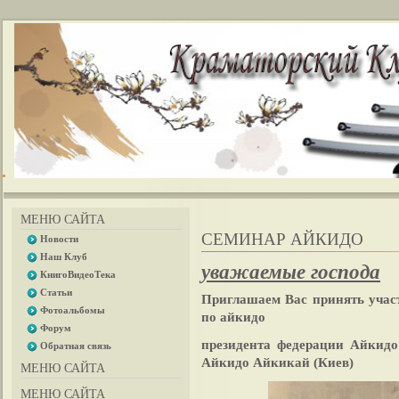
МЕНЮ САЙТА
СЕМИНАР АЙКИДО
Новости
Наш Клуб
уважаемые господа
КнигоВидеоТека
Статьи
Приглашаем Вас принять учас
Фотоальбомы
по айкидо
Форум
президента федерации Айкид
Обратная связь
Айкидо Айкикай (Киев)
МЕНЮ САЙТА
МЕНЮ САЙТА