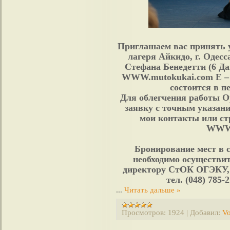
Приглашаем вас принять у
лагеря Айкидо, г. Одес
Стефана Бенедетти (6 Д
WWW.mutokukai.com E – 
состоится в пе
Для облегчения работы 
заявку с точным указани
мои контакты или ст
WWW.a
Бронирование мест в
необходимо осуществит
директору СтОК ОГЭ
тел. (048) 785-
...
Читать дальше »
Просмотров:
1924
|
Добавил:
Vo